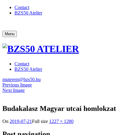
Contact
BZS50 Atelier
Menu
Contact
BZS50 Atelier
muterem@bzs50.hu
Previous Image
Next Image
Budakalasz Magyar utcai homlokzat
On
2019-07-21
Full size
1227 × 1280
Post navigation