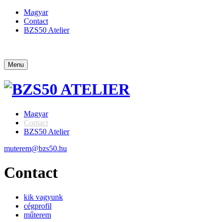
Magyar
Contact
BZS50 Atelier
Menu
Magyar
Contact
BZS50 Atelier
muterem@bzs50.hu
Contact
kik vagyunk
cégprofil
műterem