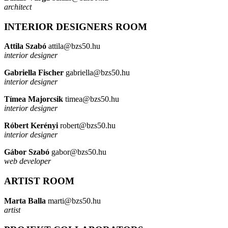
architect
INTERIOR DESIGNERS ROOM
Attila Szabó
attila@bzs50.hu
interior designer
Gabriella Fischer
gabriella@bzs50.hu
interior designer
Tímea Majorcsik
timea@bzs50.hu
interior designer
Róbert Kerényi
robert@bzs50.hu
interior designer
Gábor Szabó
gabor@bzs50.hu
web developer
ARTIST ROOM
Marta Balla
marti@bzs50.hu
artist