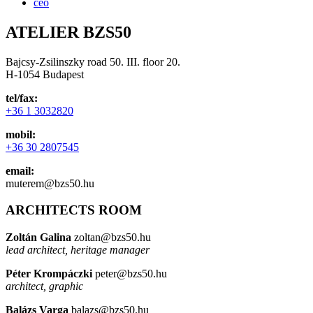
ceo
ATELIER BZS50
Bajcsy-Zsilinszky road 50. III. floor 20.
H-1054 Budapest
tel/fax:
+36 1 3032820
mobil:
+36 30 2807545
email:
muterem@bzs50.hu
ARCHITECTS ROOM
Zoltán Galina
zoltan@bzs50.hu
lead architect, heritage manager
Péter Krompáczki
peter@bzs50.hu
architect, graphic
Balázs Varga
balazs@bzs50.hu