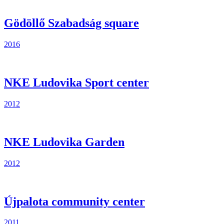
Gödöllő Szabadság square
2016
NKE Ludovika Sport center
2012
NKE Ludovika Garden
2012
Újpalota community center
2011