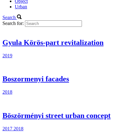
Object
Urban
Search
Search for:
Gyula Körös-part revitalization
2019
Boszormenyi facades
2018
Böszörményi street urban concept
2017
2018