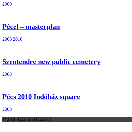
2009
Pécel – masterplan
2008
2010
Szentendre new public cemetery
2008
Pécs 2010 Indóház square
2008
© 2026 BZS50 ATELIER.