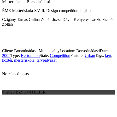
Master plan in Borsodnádasd.
ÉME Mesteriskola XVIII. Design competition 2. place
Czigány Tamás Galina Zoltán Józsa Dávid Kenyeres László Szabó
Zoltán
Client:
Borsodnádasd Municipality
Location:
Borsodnádasd
Date:
2005
Type:
Restoration
State:
Competition
Feature:
Urban
Tags:
kert
,
köztér
,
mesteriskola
,
tervpályázat
No related posts.
© 2026 BZS50 ATELIER.