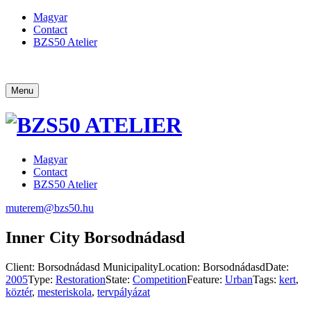
Magyar
Contact
BZS50 Atelier
Menu
Magyar
Contact
BZS50 Atelier
muterem@bzs50.hu
Inner City Borsodnádasd
Client:
Borsodnádasd Municipality
Location:
Borsodnádasd
Date:
2005
Type:
Restoration
State:
Competition
Feature:
Urban
Tags:
kert
,
köztér
,
mesteriskola
,
tervpályázat