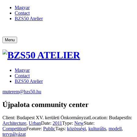
Magyar
Contact
BZS50 Atelier
Menu
Magyar
Contact
BZS50 Atelier
muterem@bzs50.hu
Újpalota community center
Client:
Budapest XV. kerületi Önkormányzat
Location:
Budapest
In:
Architecture
,
Urban
Date:
2011
Type:
New
State:
Competition
Feature:
Public
Tags:
közösségi
,
kulturális
,
modell
,
tervpályázat