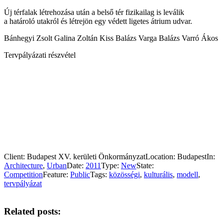
Új térfalak létrehozása után a belső tér fizikailag is leválik
a határoló utakról és létrejön egy védett ligetes átrium udvar.
Bánhegyi Zsolt Galina Zoltán Kiss Balázs Varga Balázs Varró Ákos
Tervpályázati részvétel
Client:
Budapest XV. kerületi Önkormányzat
Location:
Budapest
In:
Architecture
,
Urban
Date:
2011
Type:
New
State:
Competition
Feature:
Public
Tags:
közösségi
,
kulturális
,
modell
,
tervpályázat
Related posts: